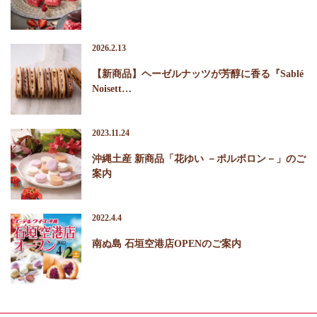
2026.2.13
【新商品】ヘーゼルナッツが芳醇に香る『Sablé
Noisett…
2023.11.24
沖縄土産 新商品「花ゆい －ポルボロン－」のご
案内
2022.4.4
南ぬ島 石垣空港店OPENのご案内