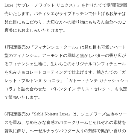
Luxe（サブレ・ノワゼット リュクス）』を作りたてで期間限定販
売いたします。パティシエがライブキッチンで仕上げるお菓子は
見た目にもこだわり、大切な方への贈り物はもちろん自分へのご
褒美にもお楽しみいただけます。
1F限定販売の『フィナンシェ・クール』は見た目も可愛いハート
型のフィナンシェ。アーモンドの風味と焦がしバターの香り広が
るフィナンシェ生地に、生いちごのオリジナルコンフィチュール
を包みチョコレートコーティングで仕上げます。焼きたての「ガ
レット・ブルトンヌ ショコラ」「ガトー・ナンテ ガナッシュショ
コラ」と詰め合わせた「バレンタイン デリス・セレクト」も限定
で販売いたします。
6F限定販売の『Sablé Noisette Luxe』は、ジェノワーズ生地やソー
スを重ね、なめらかな食感のバタークリームとそれぞれの素材を
贅沢に飾り、ヘーゼルナッツパウダー入りの芳醇で奥深い香りの